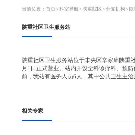
当前位置：
首页
科室导航
陕重院区
分支机构
陕
>
>
>
>
陕重社区卫生服务站
陕重社区卫生服务站位于未央区辛家庙陕重
月1日正式营业。站内开设全科诊疗科、预
前，我站有医务人员6人，其中公共卫生主治
相关专家