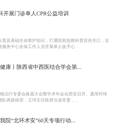
科开展门诊单人CPR公益培训
众普及基础生命救护知识，打通院前急救科普宣传关口，近
服务中心全体工作人员开展单人徒手心...
健康丨陕西省中西医结合学会第...
尿腔镜治疗专委会换届大会暨学术年会在西安召开。通用环球
队再获殊荣：王珂主任医师当选常委，...
“北环术安”60天专项行动...