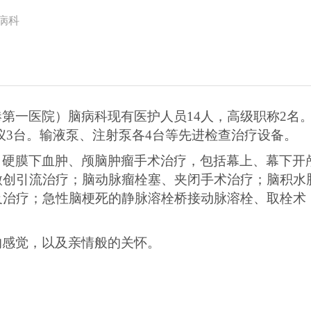
病科
港第一医院）
脑病科
现有医护人员
14人，高级职称2名
监护仪3台。输液泵、注射泵各4台等先进检查治疗设备。
、硬膜下血肿、颅脑肿瘤手术治疗，包括幕上、幕下开
微创引流治疗；脑动脉瘤栓塞、夹闭手术治疗；脑积水
及治疗；急性脑梗死的静脉溶栓桥接动脉溶栓、取栓术
的感觉，以及亲情般的关怀。