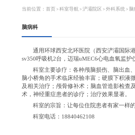
当前位置：
首页
科室导航
浐灞院区
外科系统
脑
>
>
>
>
脑病科
通用环球西安北环医院（西安浐灞国际
sv350呼吸机2台，迈瑞uMEC6心电血氧
科室主要诊疗：各种颅脑损伤、脑出血
脑小桥角的手术临床经验丰富；硬膜下积液
及相关治疗；颅骨修补术；脑血管造影检查
术，神经重症患者的诊疗；治疗效果显著。
科室的宗旨：让每位住院患者有家一样
科室电话：
18840462108