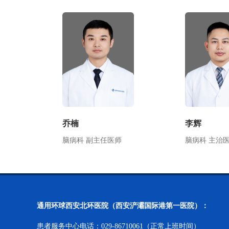
乔楠
李辉
脑病科 副主任医师
脑病科 主治
通用环球西安北环医院（西安浐灞国际港第一医院）：
患者服务中心电话：029-86710061（正常上班时间）