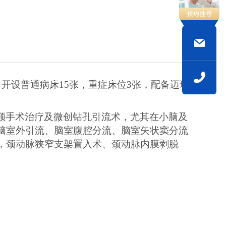
。开设普通病床15张，重症床位3张，配备迈瑞
颅手术治疗及微创钻孔引流术，尤其在小脑及
脑室外引流、脑室腹腔分流、脑室矢状窦分流
，颈动脉狭窄支架置入术、颈动脉内膜剥脱