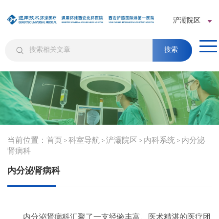
浐灞院区
搜索
当前位置：
首页
科室导航
浐灞院区
内科系统
内分泌
>
>
>
>
肾病科
内分泌肾病科
内分泌肾病科汇聚了一支经验丰富、医术精湛的医疗团